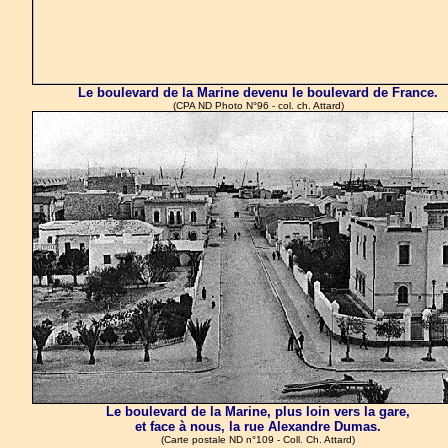
Le boulevard de la Marine devenu le boulevard de France.
(CPA ND Photo N°96 - col. ch. Attard)
Le boulevard de la Marine, plus loin vers la gare,
et face à nous, la rue Alexandre Dumas.
(Carte postale ND n°109 - Coll. Ch. Attard)